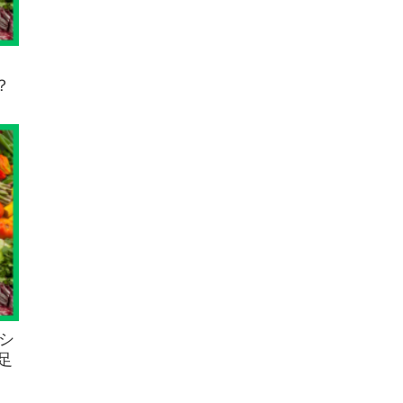
？
イシ
足