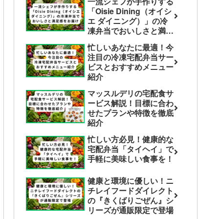
一流シェフが手作りする
「Oisie Dining（オイシ
エ ダイニング）」の冷
凍弁当でおいしさと満足
感をお届け
忙しいあなたに最適！今
注目の冷凍宅配弁当サー
ビスとおすすめメニュー
紹介
マッスルデリの宅配食サ
ービス解説！目標に合わ
せたプランや特徴を徹底
紹介
忙しい方必見！健康的な
宅配弁当「タイヘイ」で
手軽に美味しい食事を！
健康と環境に優しい！ニ
チレイフードダイレクト
の『きくばりごぜん』シ
リーズが通販限定で登場