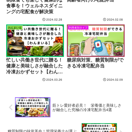
食事を！ウェルネスダイニ
ングの宅配食が解決策
2024.02.28
2024.02.08
わんまいる
利用者別タイプ
忙しい共働き世代に贈る！
糖尿病対策、糖質制限がで
健康と美味しさが融合した
きる冷凍宅配弁当
冷凍おかずセット【わんま
いる】
2024.03.26
2024.02.09
筋トレ愛好者必見！ 栄養価と美味しさ
が融合した究極の冷凍宅配弁当4選
糖質制限の味覚革命！管理栄養士が選ぶ