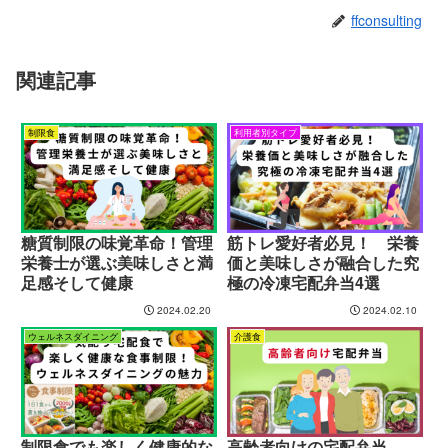
ffconsulting
関連記事
制限食
利用者別タイプ
糖質制限の味覚革命！管理
筋トレ愛好者必見！ 栄養
栄養士が選ぶ美味しさと満
価と美味しさが融合した究
足感そして健康
極の冷凍宅配弁当4選
2024.02.20
2024.02.10
ウェルネスダイニング
介護食
制限食でも楽しく健康的な
高齢者向けの宅配弁当